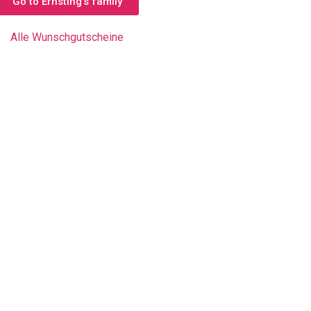
Go to Ernsting’s family
Alle Wunschgutscheine