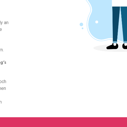
ly an
e
n.
g’s
noch
nen
n