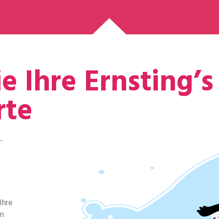
e Ihre Ernsting’s
rte
-
Ihre
en