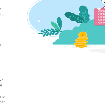
n
rten
y-
y-
ie
Sie
men