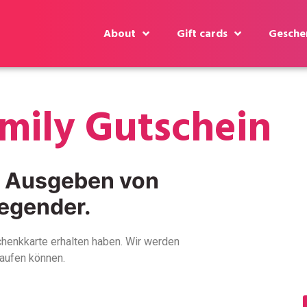
About
Gift cards
Geschen
amily Gutschein
s Ausgeben von
egender.
schenkkarte erhalten haben. Wir werden
kaufen können.