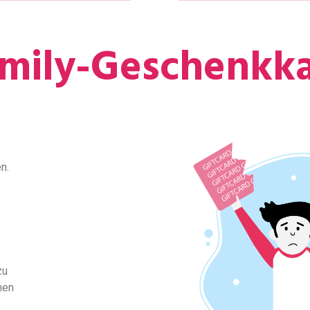
family-Geschenkk
n.
zu
men