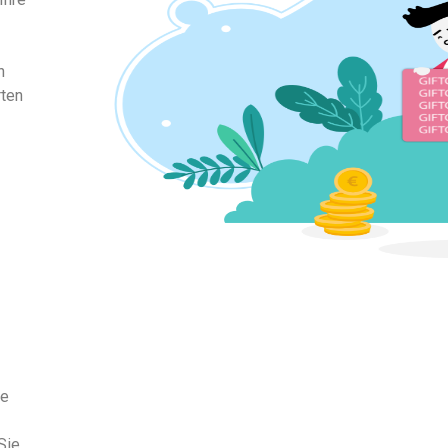
n
rten
ie
Sie