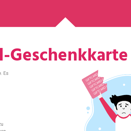
-Geschenkkarte
e. Es
zu