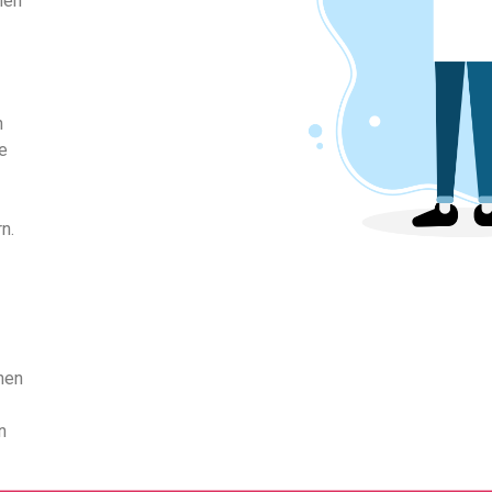
men
n
e
n.
nen
n