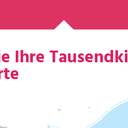
ie Ihre Tausendk
rte
Ihre